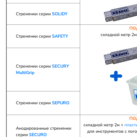
Стремянки серии
SOLIDY
ПО
складной метр 2
Стремянки серии
SAFETY
Стремянки серии
SECURY
MultiGrip
Стремянки серии
SEPURO
ПО
складной метр 2м +
пласт
Анодированные стремянки
для инструментов c лог
серии
SECURO