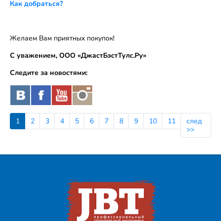
Как добраться?
Желаем Вам приятных покупок!
С уважением, ООО «ДжастБэстТулс.Ру»
Следите за новостями:
1
2
3
4
5
6
7
8
9
10
11
след
>>