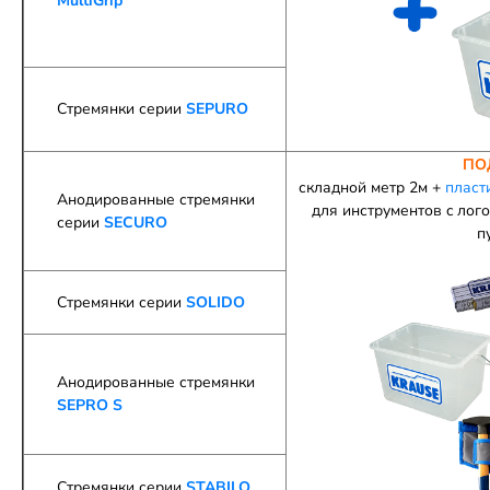
MultiGrip
Стремянки серии
SEPURO
ПО
складной метр 2м +
пласт
Анодированные стремянки
для инструментов c лог
серии
SECURO
п
Стремянки серии
SOLIDO
Анодированные стремянки
SEPRO S
Стремянки серии
STABILO