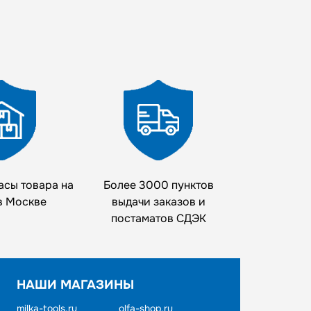
асы товара на
Более 3000 пунктов
в Москве
выдачи заказов и
постаматов СДЭК
НАШИ МАГАЗИНЫ
milka-tools.ru
olfa-shop.ru