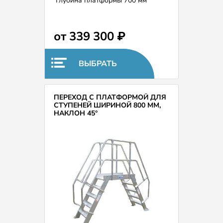
Глубина платформы 700 мм
(возможно расширение и
удлинение по запросу).
Ширина ступеней 600 мм.
от 339 300 ₽
ВЫБРАТЬ
ПЕРЕХОД С ПЛАТФОРМОЙ ДЛЯ
СТУПЕНЕЙ ШИРИНОЙ 800 ММ,
НАКЛОН 45°