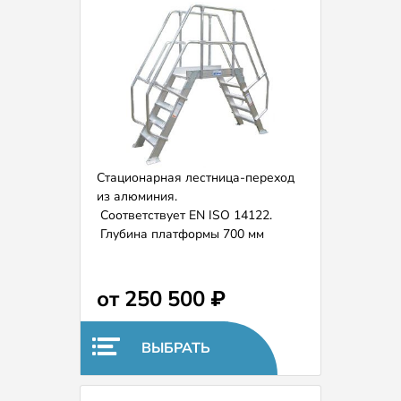
Стационарная лестница-переход
из алюминия.
Соответствует EN ISO 14122.
Глубина платформы 700 мм
(возможно расширение и
удлинение по запросу).
Ширина ступеней 600 мм.
от 250 500 ₽
ВЫБРАТЬ