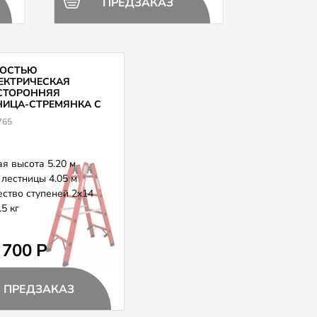
ПРЕДЗАКАЗ
ОСТЬЮ
ЕКТРИЧЕСКАЯ
СТОРОННЯЯ
НИЦА-СТРЕМЯНКА С
КЛАДИНАМИ KRAUSE
765
5
я высота 5.20 м
лестницы 4.05 м
ство ступеней 2x14
.5 кг
 700 Р
ПРЕДЗАКАЗ