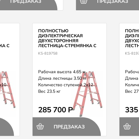
ПРЕДЗАКАЗ
ПРЕДЗАКАЗ
ПОЛНОСТЬЮ
ПОЛН
ДИЭЛЕКТРИЧЕСКАЯ
ДИЭЛ
ДВУХСТОРОННЯЯ
ДВУХ
КА С
ЛЕСТНИЦА-СТРЕМЯНКА С
ЛЕСТ
AUSE
ПЕРЕКЛАДИНАМИ KRAUSE
ПЕРЕ
KS-819758
KS-819
819758
81976
Рабочая высота 4.65 м
Рабоча
Длина лестницы 3.50 м
Длина 
x10
Количество ступеней 2x12
Количе
Вес 23.5 кг
Вес 27
285 700 Р
335
ПРЕДЗАКАЗ