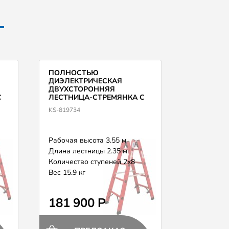
ПОЛНОСТЬЮ
ДИЭЛЕКТРИЧЕСКАЯ
ДВУХСТОРОННЯЯ
С
ЛЕСТНИЦА-СТРЕМЯНКА С
E
ПЕРЕКЛАДИНАМИ KRAUSE
KS-819734
819734
Рабочая высота 3.55 м
Длина лестницы 2.35 м
Количество ступеней 2x8
Вес 15.9 кг
181 900 Р