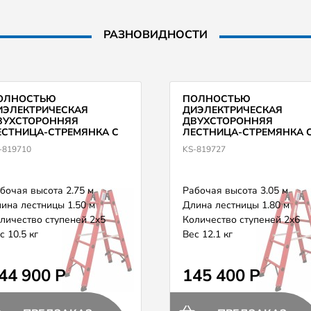
РАЗНОВИДНОСТИ
ОЛНОСТЬЮ
ПОЛНОСТЬЮ
ИЭЛЕКТРИЧЕСКАЯ
ДИЭЛЕКТРИЧЕСКАЯ
ВУХСТОРОННЯЯ
ДВУХСТОРОННЯЯ
ЕСТНИЦА-СТРЕМЯНКА С
ЛЕСТНИЦА-СТРЕМЯНКА 
ЕРЕКЛАДИНАМИ KRAUSE
ПЕРЕКЛАДИНАМИ KRAUS
-819710
KS-819727
9710
819727
бочая высота 2.75 м
Рабочая высота 3.05 м
ина лестницы 1.50 м
Длина лестницы 1.80 м
личество ступеней 2x5
Количество ступеней 2x6
с 10.5 кг
Вес 12.1 кг
44 900 Р
145 400 Р