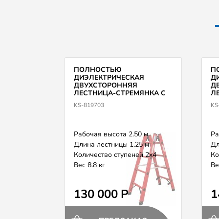
ПОЛНОСТЬЮ
П
ДИЭЛЕКТРИЧЕСКАЯ
Д
ДВУХСТОРОННЯЯ
Д
ЛЕСТНИЦА-СТРЕМЯНКА С
Л
ПЕРЕКЛАДИНАМИ KRAUSE
П
KS-819703
KS
819703
81
Рабочая высота 2.50 м
Ра
Длина лестницы 1.25 м
Дл
Количество ступеней 2x4
Ко
Вес 8.8 кг
Ве
130 000 Р
1