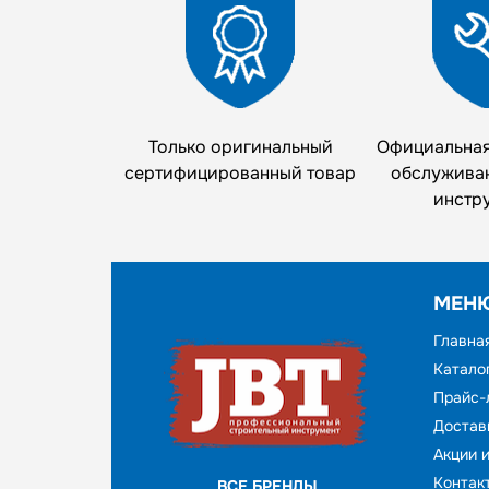
Только оригинальный
Официальная
сертифицированный товар
обслужива
инстр
МЕН
Главна
Катало
Прайс-
Достав
Акции 
Контак
ВСЕ БРЕНДЫ