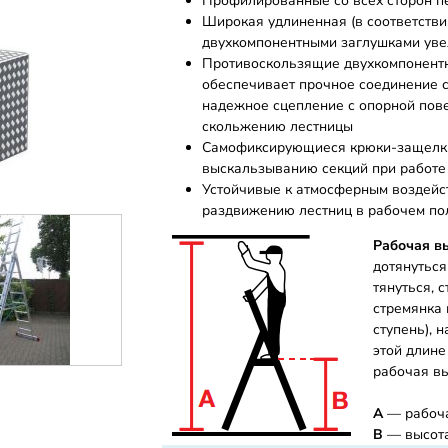
Профилированные со всех сторон п
Широкая удлиненная (в соответствии
двухкомпонентными заглушками ув
Противоскользящие двухкомпонентн
обеспечивает прочное соединение с
надежное сцепление с опорной пов
скольжению лестницы
Самофиксирующиеся крюки-защелки
выскальзыванию секций при работе
Устойчивые к атмосферным воздейс
раздвижению лестниц в рабочем п
Рабочая в
дотянуться
тянуться, 
стремянка 
ступень), н
этой длине
рабочая вы
А
— рабоча
B
— высот