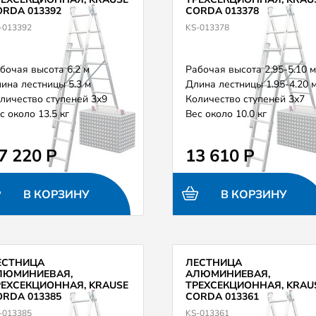
RDA 013392
CORDA 013378
-013392
KS-013378
бочая высота 6.2 м
Рабочая высота 2.95-5.10 м
ина лестницы 5.3 м
Длина лестницы 1.95-4.20 
личество ступеней 3х9
Количество ступеней 3х7
с около 13.5 кг
Вес около 10.0 кг
7 220 Р
13 610 Р
В КОРЗИНУ
В КОРЗИНУ
ЕСТНИЦА
ЛЕСТНИЦА
ЛЮМИНИЕВАЯ,
АЛЮМИНИЕВАЯ,
РЕХСЕКЦИОННАЯ, KRAUSE
ТРЕХСЕКЦИОННАЯ, KRAU
RDA 013385
CORDA 013361
-013385
KS-013361