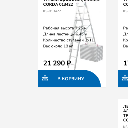
CORDA 013422
CO
KS-013422
KS
Рабочая высота 7.25 м
Ра
Длина лестницы 6.45 м
Дл
Количество ступеней 3х11
Ко
Вес около 18 кг
Ве
21 290 Р
1
В КОРЗИНУ
Л
А
Т
CO
KS