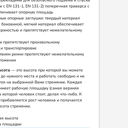
ерекладины для безопасного подъема и спуска
 с EN 131-1, EN 131-2) поперечная траверса с
еличивает опорную площадь
ые опорные заглушки: твердый материал
 боковиной, мягкий материал обеспечивает
ерхностью и препятствует нежелательному
 препятствуют произвольному
 и транспортировке
твиям ремни препятствуют нежелательному
оложении
ысота
— это высота при которой вы можете
 до нужного места и работать свободно и не
стоя на выбранной Вами стремянке. Каждая
имеет рабочую площадку (самая верхняя
а которой человек стоит, делая что-либо. К
 прибавляется рост человека и получается
сота стремянки.
я высота
а площадки