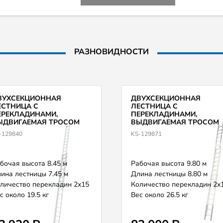
РАЗНОВИДНОСТИ
ВУХСЕКЦИОННАЯ
ДВУХСЕКЦИОННАЯ
ЕСТНИЦА С
ЛЕСТНИЦА С
ЕРЕКЛАДИНАМИ,
ПЕРЕКЛАДИНАМИ,
ЫДВИГАЕМАЯ ТРОСОМ
ВЫДВИГАЕМАЯ ТРОСОМ
RAUSE MONTO ROBILO
KRAUSE MONTO ROBILO
-129840
KS-129871
9840/120663
129871/120670
бочая высота 8.45 м
Рабочая высота 9.80 м
ина лестницы 7.45 м
Длина лестницы 8.80 м
личество перекладин 2х15
Количество перекладин 2х
с около 19.5 кг
Вес около 26.5 кг