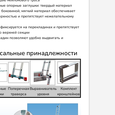
щью нейлонового троса
ые опорные заглушки: твердый материал
 боковиной, мягкий материал обеспечивает
ерхностью и препятствует нежелательному
фиксируется на перекладинах и препятствует
ю верхней секции
ладин позволяют удобно выдвигать и
рсальные принадлежности
ные
Поперечная
Выравниватель
Комплект
йки
траверса
уровня
кронштейнов