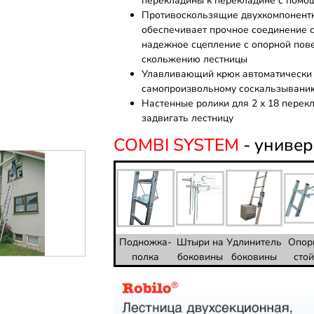
перекладины к перекладине с помо
Противоскользящие двухкомпонентн
обеспечивает прочное соединение с
надежное сцепление с опорной пов
скольжению лестницы
Улавливающий крюк автоматически 
самопроизвольному соскальзывани
Настенные ролики для 2 х 18 перек
задвигать лестницу
COMBI SYSTEM
- униве
Подножка-
Штыри на
Удлинитель
Опор
полка
боковины
боковины
сто