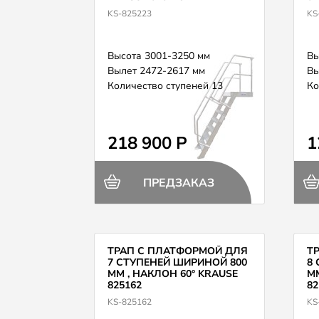
KS-825223
KS
Высота 3001-3250 мм
Вы
Вылет 2472-2617 мм
Вы
Количество ступеней 13
Ко
218 900 Р
1
ПРЕДЗАКАЗ
ТРАП С ПЛАТФОРМОЙ ДЛЯ
Т
7 СТУПЕНЕЙ ШИРИНОЙ 800
8
ММ , НАКЛОН 60° KRAUSE
ММ
825162
82
KS-825162
KS