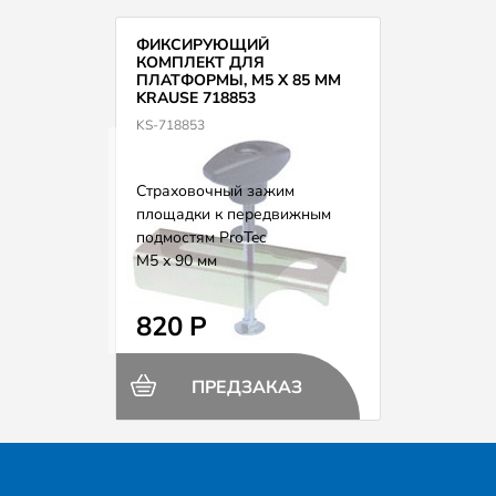
ФИКСИРУЮЩИЙ
КОМПЛЕКТ ДЛЯ
ПЛАТФОРМЫ, М5 Х 85 ММ
KRAUSE 718853
KS-718853
Страховочный зажим
площадки к передвижным
подмостям ProTec
М5 х 90 мм
820 Р
ПРЕДЗАКАЗ